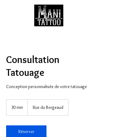
Consultation
Tatouage
Conception personnalisée de votre tatouage
30 min
3
Rue du Borgeaud
0
m
i
n
Réserver